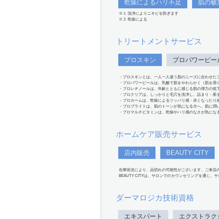
乾燥によるハリ不足
肌の敏
※１ 洗浄によりニキビを防ぎます
※２ 乾燥による
トリートメントサービス
プロスキン
プロパワーピー
・プロスキンとは、一人一人違う肌のニーズに合わせた
・プロパワーピールは、乳酸で肌をやわらかく（肌を滑
・プロレチノールは、年齢とともに感じる肌の弾力の低
・プロクリアは、しっかりと毛穴を洗浄し、詰まり・黒
・プロカームは、乾燥によるツッパリ感・赤くなったり
・プロブライトは、肌のトーンが気になる方へ。肌に潤
・プロマルチビタミンは、乾燥やハリ感のなさが気にな
ホームケア販売サービス
店内販売
BEAUTY CITY
在庫状況により、品切れの可能性がございます。ご来店
BEAUTY CITYは、サロンでのカウンセリングを通じ
ダーマロジカ技術資格
エキスパート
エクストラク