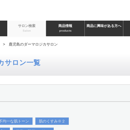
ト
サロン検索
商品情報
商品に興味がある方へ
Salon
products
> 鹿児島のダーマロジカサロン
カサロン一覧
不均一な肌トーン
肌のくすみ※２