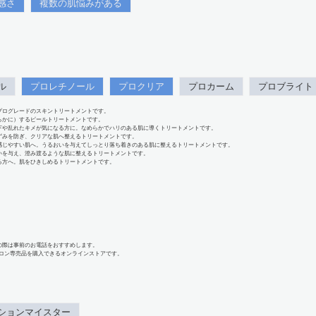
感さ
複数の肌悩みがある
ル
プロレチノール
プロクリア
プロカーム
プロブライト
プログレードのスキントリートメントです。
らかに）するピールトリートメントです。
下や乱れたキメが気になる方に。なめらかでハリのある肌に導くトリートメントです。
ずみを防ぎ、クリアな肌へ整えるトリートメントです。
感じやすい肌へ。うるおいを与えてしっとり落ち着きのある肌に整えるトリートメントです。
いを与え、澄み渡るような肌に整えるトリートメントです。
る方へ。肌をひきしめるトリートメントです。
の際は事前のお電話をおすすめします。
、サロン専売品を購入できるオンラインストアです。
ションマイスター