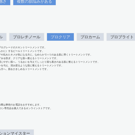
感さ
複数の肌悩みがある
ル
プロレチノール
プロクリア
プロカーム
プロブライト
プログレードのスキントリートメントです。
らかに）するピールトリートメントです。
下や乱れたキメが気になる方に。なめらかでハリのある肌に導くトリートメントです。
ずみを防ぎ、クリアな肌へ整えるトリートメントです。
感じやすい肌へ。うるおいを与えてしっとり落ち着きのある肌に整えるトリートメントです。
いを与え、澄み渡るような肌に整えるトリートメントです。
る方へ。肌をひきしめるトリートメントです。
の際は事前のお電話をおすすめします。
、サロン専売品を購入できるオンラインストアです。
ションマイスター