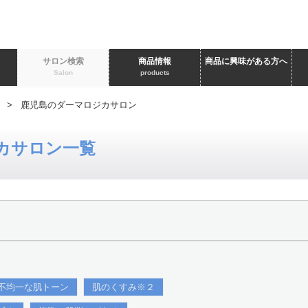
ト
サロン検索
商品情報
商品に興味がある方へ
Salon
products
> 鹿児島のダーマロジカサロン
カサロン一覧
不均一な肌トーン
肌のくすみ※２