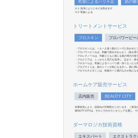
乾燥によるハリ不足
肌の敏
※１ 洗浄によりニキビを防ぎます
※２ 乾燥による
トリートメントサービス
プロスキン
プロパワーピー
・プロスキンとは、一人一人違う肌のニーズに合わせた
・プロパワーピールは、乳酸で肌をやわらかく（肌を滑
・プロレチノールは、年齢とともに感じる肌の弾力の低
・プロクリアは、しっかりと毛穴を洗浄し、詰まり・黒
・プロカームは、乾燥によるツッパリ感・赤くなったり
・プロブライトは、肌のトーンが気になる方へ。肌に潤
・プロマルチビタミンは、乾燥やハリ感のなさが気にな
ホームケア販売サービス
店内販売
BEAUTY CITY
在庫状況により、品切れの可能性がございます。ご来店
BEAUTY CITYは、サロンでのカウンセリングを通じ
ダーマロジカ技術資格
エキスパート
エクストラク