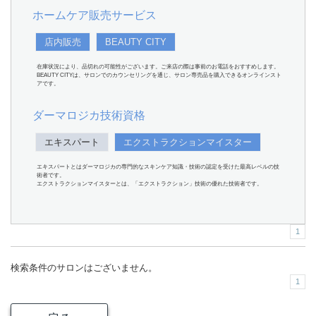
ホームケア販売サービス
店内販売
BEAUTY CITY
在庫状況により、品切れの可能性がございます。ご来店の際は事前のお電話をおすすめします。
BEAUTY CITYは、サロンでのカウンセリングを通じ、サロン専売品を購入できるオンラインスト
アです。
ダーマロジカ技術資格
エキスパート
エクストラクションマイスター
エキスパートとはダーマロジカの専門的なスキンケア知識・技術の認定を受けた最高レベルの技
術者です。
エクストラクションマイスターとは、「エクストラクション」技術の優れた技術者です。
1
検索条件のサロンはございません。
1