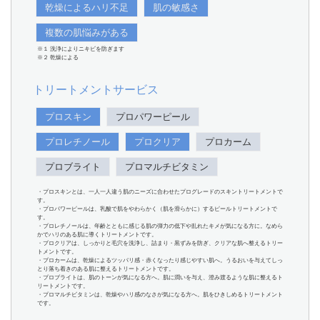
乾燥によるハリ不足
肌の敏感さ
複数の肌悩みがある
※１ 洗浄によりニキビを防ぎます
※２ 乾燥による
トリートメントサービス
プロスキン
プロパワーピール
プロレチノール
プロクリア
プロカーム
プロブライト
プロマルチビタミン
・プロスキンとは、一人一人違う肌のニーズに合わせたプログレードのスキントリートメントで
す。
・プロパワーピールは、乳酸で肌をやわらかく（肌を滑らかに）するピールトリートメントで
す。
・プロレチノールは、年齢とともに感じる肌の弾力の低下や乱れたキメが気になる方に。なめら
かでハリのある肌に導くトリートメントです。
・プロクリアは、しっかりと毛穴を洗浄し、詰まり・黒ずみを防ぎ、クリアな肌へ整えるトリー
トメントです。
・プロカームは、乾燥によるツッパリ感・赤くなったり感じやすい肌へ。うるおいを与えてしっ
とり落ち着きのある肌に整えるトリートメントです。
・プロブライトは、肌のトーンが気になる方へ。肌に潤いを与え、澄み渡るような肌に整えるト
リートメントです。
・プロマルチビタミンは、乾燥やハリ感のなさが気になる方へ。肌をひきしめるトリートメント
です。