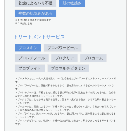
乾燥によるハリ不足
肌の敏感さ
複数の肌悩みがある
※１ 洗浄によりニキビを防ぎます
※２ 乾燥による
トリートメントサービス
プロスキン
プロパワーピール
プロレチノール
プロクリア
プロカーム
プロブライト
プロマルチビタミン
・プロスキンとは、一人一人違う肌のニーズに合わせたプログレードのスキントリートメントで
す。
・プロパワーピールは、乳酸で肌をやわらかく（肌を滑らかに）するピールトリートメントで
す。
・プロレチノールは、年齢とともに感じる肌の弾力の低下や乱れたキメが気になる方に。なめら
かでハリのある肌に導くトリートメントです。
・プロクリアは、しっかりと毛穴を洗浄し、詰まり・黒ずみを防ぎ、クリアな肌へ整えるトリー
トメントです。
・プロカームは、乾燥によるツッパリ感・赤くなったり感じやすい肌へ。うるおいを与えてしっ
とり落ち着きのある肌に整えるトリートメントです。
・プロブライトは、肌のトーンが気になる方へ。肌に潤いを与え、澄み渡るような肌に整えるト
リートメントです。
・プロマルチビタミンは、乾燥やハリ感のなさが気になる方へ。肌をひきしめるトリートメント
です。