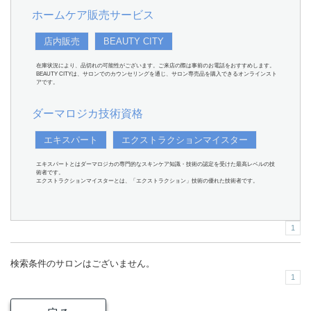
ホームケア販売サービス
店内販売
BEAUTY CITY
在庫状況により、品切れの可能性がございます。ご来店の際は事前のお電話をおすすめします。
BEAUTY CITYは、サロンでのカウンセリングを通じ、サロン専売品を購入できるオンラインスト
アです。
ダーマロジカ技術資格
エキスパート
エクストラクションマイスター
エキスパートとはダーマロジカの専門的なスキンケア知識・技術の認定を受けた最高レベルの技
術者です。
エクストラクションマイスターとは、「エクストラクション」技術の優れた技術者です。
1
検索条件のサロンはございません。
1