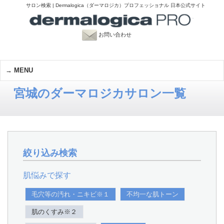
サロン検索 | Dermalogica（ダーマロジカ）プロフェッショナル 日本公式サイト
お問い合わせ
MENU
宮城のダーマロジカサロン一覧
絞り込み検索
肌悩みで探す
毛穴等の汚れ・ニキビ※１
不均一な肌トーン
肌のくすみ※２