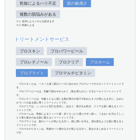
乾燥によるハリ不足
肌の敏感さ
複数の肌悩みがある
※１ 洗浄によりニキビを防ぎます
※２ 乾燥による
トリートメントサービス
プロスキン
プロパワーピール
プロレチノール
プロクリア
プロカーム
プロブライト
プロマルチビタミン
・プロスキンとは、一人一人違う肌のニーズに合わせたプログレードのスキントリートメントで
す。
・プロパワーピールは、乳酸で肌をやわらかく（肌を滑らかに）するピールトリートメントで
す。
・プロレチノールは、年齢とともに感じる肌の弾力の低下や乱れたキメが気になる方に。なめら
かでハリのある肌に導くトリートメントです。
・プロクリアは、しっかりと毛穴を洗浄し、詰まり・黒ずみを防ぎ、クリアな肌へ整えるトリー
トメントです。
・プロカームは、乾燥によるツッパリ感・赤くなったり感じやすい肌へ。うるおいを与えてしっ
とり落ち着きのある肌に整えるトリートメントです。
・プロブライトは、肌のトーンが気になる方へ。肌に潤いを与え、澄み渡るような肌に整えるト
リートメントです。
・プロマルチビタミンは、乾燥やハリ感のなさが気になる方へ。肌をひきしめるトリートメント
です。