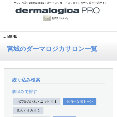
サロン検索 | Dermalogica（ダーマロジカ）プロフェッショナル 日本公式サイト
お問い合わせ
MENU
宮城のダーマロジカサロン一覧
絞り込み検索
肌悩みで探す
毛穴等の汚れ・ニキビ※１
不均一な肌トーン
肌のくすみ※２