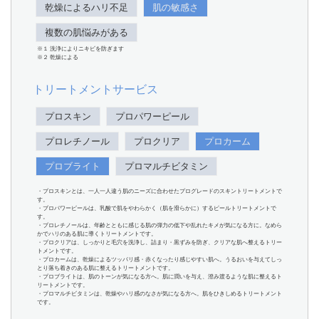
乾燥によるハリ不足
肌の敏感さ
複数の肌悩みがある
※１ 洗浄によりニキビを防ぎます
※２ 乾燥による
トリートメントサービス
プロスキン
プロパワーピール
プロレチノール
プロクリア
プロカーム
プロブライト
プロマルチビタミン
・プロスキンとは、一人一人違う肌のニーズに合わせたプログレードのスキントリートメントで
す。
・プロパワーピールは、乳酸で肌をやわらかく（肌を滑らかに）するピールトリートメントで
す。
・プロレチノールは、年齢とともに感じる肌の弾力の低下や乱れたキメが気になる方に。なめら
かでハリのある肌に導くトリートメントです。
・プロクリアは、しっかりと毛穴を洗浄し、詰まり・黒ずみを防ぎ、クリアな肌へ整えるトリー
トメントです。
・プロカームは、乾燥によるツッパリ感・赤くなったり感じやすい肌へ。うるおいを与えてしっ
とり落ち着きのある肌に整えるトリートメントです。
・プロブライトは、肌のトーンが気になる方へ。肌に潤いを与え、澄み渡るような肌に整えるト
リートメントです。
・プロマルチビタミンは、乾燥やハリ感のなさが気になる方へ。肌をひきしめるトリートメント
です。