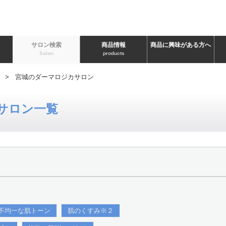
ト
サロン検索
商品情報
商品に興味がある方へ
Salon
products
> 宮城のダーマロジカサロン
サロン一覧
不均一な肌トーン
肌のくすみ※２