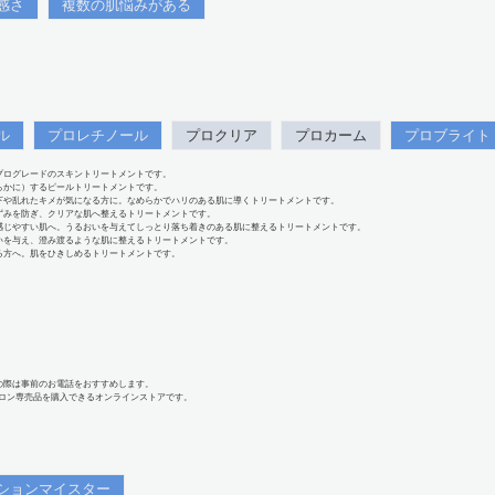
感さ
複数の肌悩みがある
ル
プロレチノール
プロクリア
プロカーム
プロブライト
プログレードのスキントリートメントです。
らかに）するピールトリートメントです。
下や乱れたキメが気になる方に。なめらかでハリのある肌に導くトリートメントです。
ずみを防ぎ、クリアな肌へ整えるトリートメントです。
感じやすい肌へ。うるおいを与えてしっとり落ち着きのある肌に整えるトリートメントです。
いを与え、澄み渡るような肌に整えるトリートメントです。
る方へ。肌をひきしめるトリートメントです。
の際は事前のお電話をおすすめします。
、サロン専売品を購入できるオンラインストアです。
ションマイスター