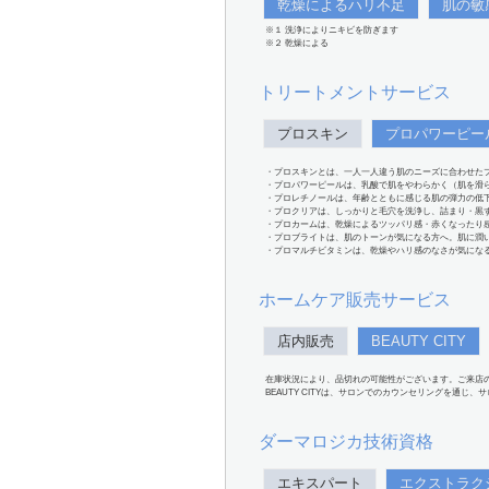
乾燥によるハリ不足
肌の敏
※１ 洗浄によりニキビを防ぎます
※２ 乾燥による
トリートメントサービス
プロスキン
プロパワーピー
・プロスキンとは、一人一人違う肌のニーズに合わせた
・プロパワーピールは、乳酸で肌をやわらかく（肌を滑
・プロレチノールは、年齢とともに感じる肌の弾力の低
・プロクリアは、しっかりと毛穴を洗浄し、詰まり・黒
・プロカームは、乾燥によるツッパリ感・赤くなったり
・プロブライトは、肌のトーンが気になる方へ。肌に潤
・プロマルチビタミンは、乾燥やハリ感のなさが気にな
ホームケア販売サービス
店内販売
BEAUTY CITY
在庫状況により、品切れの可能性がございます。ご来店
BEAUTY CITYは、サロンでのカウンセリングを通じ
ダーマロジカ技術資格
エキスパート
エクストラク