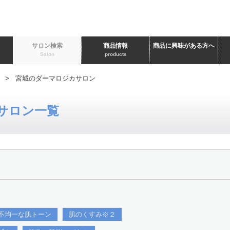
ト
サロン検索
商品情報
商品に興味がある方へ
Salon
products
> 宮城のダーマロジカサロン
サロン一覧
不均一な肌トーン
肌のくすみ※２