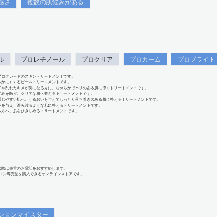
感さ
複数の肌悩みがある
ル
プロレチノール
プロクリア
プロカーム
プロブライト
プログレードのスキントリートメントです。
らかに）するピールトリートメントです。
下や乱れたキメが気になる方に。なめらかでハリのある肌に導くトリートメントです。
ずみを防ぎ、クリアな肌へ整えるトリートメントです。
感じやすい肌へ。うるおいを与えてしっとり落ち着きのある肌に整えるトリートメントです。
いを与え、澄み渡るような肌に整えるトリートメントです。
る方へ。肌をひきしめるトリートメントです。
の際は事前のお電話をおすすめします。
、サロン専売品を購入できるオンラインストアです。
ションマイスター