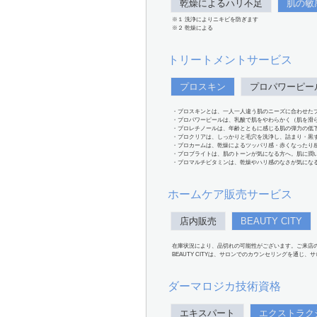
乾燥によるハリ不足
肌の敏
※１ 洗浄によりニキビを防ぎます
※２ 乾燥による
トリートメントサービス
プロスキン
プロパワーピー
・プロスキンとは、一人一人違う肌のニーズに合わせた
・プロパワーピールは、乳酸で肌をやわらかく（肌を滑
・プロレチノールは、年齢とともに感じる肌の弾力の低
・プロクリアは、しっかりと毛穴を洗浄し、詰まり・黒
・プロカームは、乾燥によるツッパリ感・赤くなったり
・プロブライトは、肌のトーンが気になる方へ。肌に潤
・プロマルチビタミンは、乾燥やハリ感のなさが気にな
ホームケア販売サービス
店内販売
BEAUTY CITY
在庫状況により、品切れの可能性がございます。ご来店
BEAUTY CITYは、サロンでのカウンセリングを通じ
ダーマロジカ技術資格
エキスパート
エクストラク