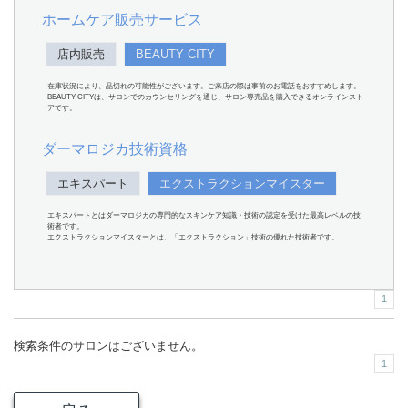
ホームケア販売サービス
店内販売
BEAUTY CITY
在庫状況により、品切れの可能性がございます。ご来店の際は事前のお電話をおすすめします。
BEAUTY CITYは、サロンでのカウンセリングを通じ、サロン専売品を購入できるオンラインスト
アです。
ダーマロジカ技術資格
エキスパート
エクストラクションマイスター
エキスパートとはダーマロジカの専門的なスキンケア知識・技術の認定を受けた最高レベルの技
術者です。
エクストラクションマイスターとは、「エクストラクション」技術の優れた技術者です。
1
検索条件のサロンはございません。
1