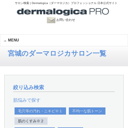
サロン検索 | Dermalogica（ダーマロジカ）プロフェッショナル 日本公式サイト
お問い合わせ
MENU
宮城のダーマロジカサロン一覧
絞り込み検索
肌悩みで探す
毛穴等の汚れ・ニキビ※１
不均一な肌トーン
肌のくすみ※２