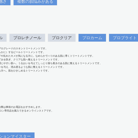
感さ
複数の肌悩みがある
ル
プロレチノール
プロクリア
プロカーム
プロブライト
プログレードのスキントリートメントです。
らかに）するピールトリートメントです。
下や乱れたキメが気になる方に。なめらかでハリのある肌に導くトリートメントです。
ずみを防ぎ、クリアな肌へ整えるトリートメントです。
感じやすい肌へ。うるおいを与えてしっとり落ち着きのある肌に整えるトリートメントです。
いを与え、澄み渡るような肌に整えるトリートメントです。
る方へ。肌をひきしめるトリートメントです。
の際は事前のお電話をおすすめします。
、サロン専売品を購入できるオンラインストアです。
ションマイスター