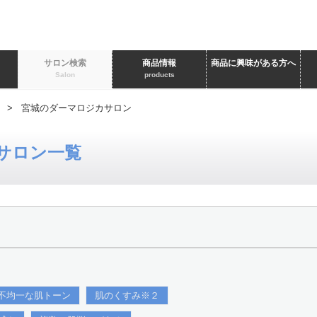
ト
サロン検索
商品情報
商品に興味がある方へ
Salon
products
> 宮城のダーマロジカサロン
サロン一覧
不均一な肌トーン
肌のくすみ※２