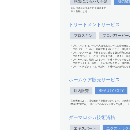
乾燥によるハリ不足
肌の敏
※１ 洗浄によりニキビを防ぎます
※２ 乾燥による
トリートメントサービス
プロスキン
プロパワーピー
・プロスキンとは、一人一人違う肌のニーズに合わせた
・プロパワーピールは、乳酸で肌をやわらかく（肌を滑
・プロレチノールは、年齢とともに感じる肌の弾力の低
・プロクリアは、しっかりと毛穴を洗浄し、詰まり・黒
・プロカームは、乾燥によるツッパリ感・赤くなったり
・プロブライトは、肌のトーンが気になる方へ。肌に潤
・プロマルチビタミンは、乾燥やハリ感のなさが気にな
ホームケア販売サービス
店内販売
BEAUTY CITY
在庫状況により、品切れの可能性がございます。ご来店
BEAUTY CITYは、サロンでのカウンセリングを通じ
ダーマロジカ技術資格
エキスパート
エクストラク