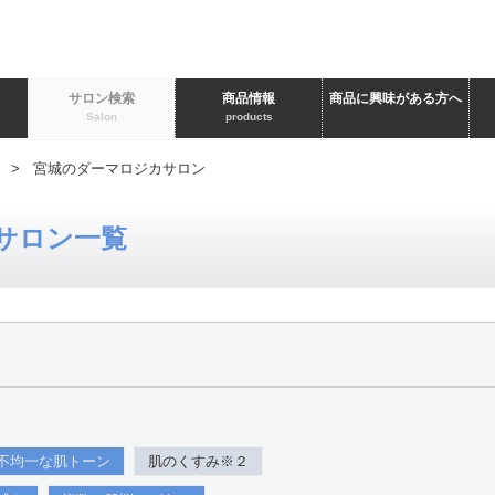
ト
サロン検索
商品情報
商品に興味がある方へ
Salon
products
> 宮城のダーマロジカサロン
サロン一覧
不均一な肌トーン
肌のくすみ※２