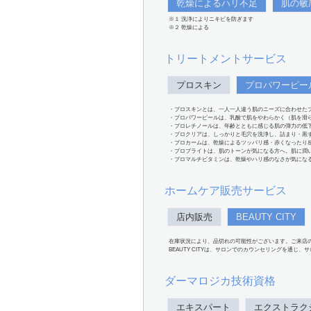
乾燥によるハリ不足
肌の敏
※１ 洗浄によりニキビを防ぎます
※２ 乾燥による
トリートメントサービス
プロスキン
プロパワーピー
・プロスキンとは、一人一人違う肌のニーズに合わせた
・プロパワーピールは、乳酸で肌をやわらかく（肌を滑
・プロレチノールは、年齢とともに感じる肌の弾力の低
・プロクリアは、しっかりと毛穴を洗浄し、詰まり・黒
・プロカームは、乾燥によるツッパリ感・赤くなったり
・プロブライトは、肌のトーンが気になる方へ。肌に潤
・プロマルチビタミンは、乾燥やハリ感のなさが気にな
ホームケア販売サービス
店内販売
BEAUTY CITY
在庫状況により、品切れの可能性がございます。ご来店
BEAUTY CITYは、サロンでのカウンセリングを通じ
ダーマロジカ技術資格
エキスパート
エクストラク