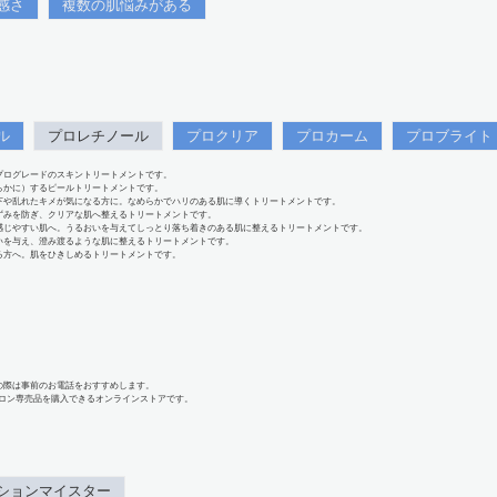
感さ
複数の肌悩みがある
ル
プロレチノール
プロクリア
プロカーム
プロブライト
プログレードのスキントリートメントです。
らかに）するピールトリートメントです。
下や乱れたキメが気になる方に。なめらかでハリのある肌に導くトリートメントです。
ずみを防ぎ、クリアな肌へ整えるトリートメントです。
感じやすい肌へ。うるおいを与えてしっとり落ち着きのある肌に整えるトリートメントです。
いを与え、澄み渡るような肌に整えるトリートメントです。
る方へ。肌をひきしめるトリートメントです。
の際は事前のお電話をおすすめします。
、サロン専売品を購入できるオンラインストアです。
ションマイスター