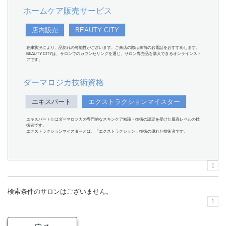
ホームケア販売サービス
店内販売
BEAUTY CITY
在庫状況により、品切れの可能性がございます。ご来店の際は事前のお電話をおすすめします。
BEAUTY CITYは、サロンでのカウンセリングを通じ、サロン専売品を購入できるオンラインスト
アです。
ダーマロジカ技術資格
エキスパート
エクストラクションマイスター
エキスパートとはダーマロジカの専門的なスキンケア知識・技術の認定を受けた最高レベルの技
術者です。
エクストラクションマイスターとは、「エクストラクション」技術の優れた技術者です。
1
検索条件のサロンはございません。
1