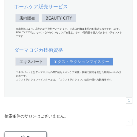
ホームケア販売サービス
店内販売
BEAUTY CITY
在庫状況により、品切れの可能性がございます。ご来店の際は事前のお電話をおすすめします。
BEAUTY CITYは、サロンでのカウンセリングを通じ、サロン専売品を購入できるオンラインスト
アです。
ダーマロジカ技術資格
エキスパート
エクストラクションマイスター
エキスパートとはダーマロジカの専門的なスキンケア知識・技術の認定を受けた最高レベルの技
術者です。
エクストラクションマイスターとは、「エクストラクション」技術の優れた技術者です。
1
検索条件のサロンはございません。
1