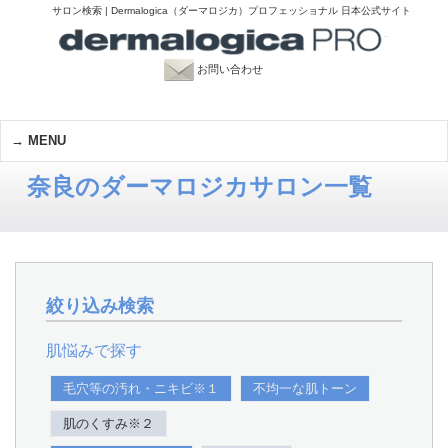
サロン検索 | Dermalogica（ダーマロジカ）プロフェッショナル 日本公式サイト
お問い合わせ
MENU
奈良のダーマロジカサロン一覧
絞り込み検索
肌悩みで探す
毛穴等の汚れ・ニキビ※１
不均一な肌トーン
肌のくすみ※２