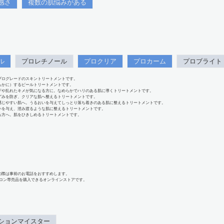
感さ
複数の肌悩みがある
ル
プロレチノール
プロクリア
プロカーム
プロブライト
プログレードのスキントリートメントです。
らかに）するピールトリートメントです。
下や乱れたキメが気になる方に。なめらかでハリのある肌に導くトリートメントです。
ずみを防ぎ、クリアな肌へ整えるトリートメントです。
感じやすい肌へ。うるおいを与えてしっとり落ち着きのある肌に整えるトリートメントです。
いを与え、澄み渡るような肌に整えるトリートメントです。
る方へ。肌をひきしめるトリートメントです。
の際は事前のお電話をおすすめします。
、サロン専売品を購入できるオンラインストアです。
ションマイスター