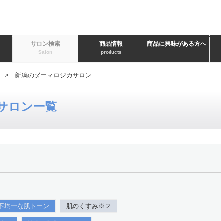
ト
サロン検索
商品情報
商品に興味がある方へ
Salon
products
> 新潟のダーマロジカサロン
サロン一覧
不均一な肌トーン
肌のくすみ※２