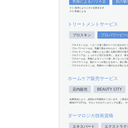
乾燥によるハリ不足
肌の敏
※１ 洗浄によりニキビを防ぎます
※２ 乾燥による
トリートメントサービス
プロスキン
プロパワーピー
・プロスキンとは、一人一人違う肌のニーズに合わせた
・プロパワーピールは、乳酸で肌をやわらかく（肌を滑
・プロレチノールは、年齢とともに感じる肌の弾力の低
・プロクリアは、しっかりと毛穴を洗浄し、詰まり・黒
・プロカームは、乾燥によるツッパリ感・赤くなったり
・プロブライトは、肌のトーンが気になる方へ。肌に潤
・プロマルチビタミンは、乾燥やハリ感のなさが気にな
ホームケア販売サービス
店内販売
BEAUTY CITY
在庫状況により、品切れの可能性がございます。ご来店
BEAUTY CITYは、サロンでのカウンセリングを通じ
ダーマロジカ技術資格
エキスパート
エクストラク