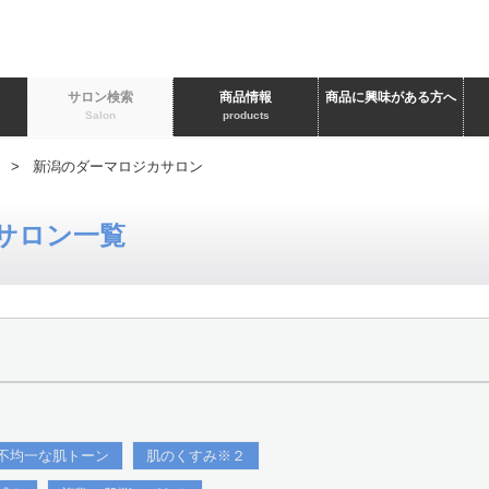
ト
サロン検索
商品情報
商品に興味がある方へ
Salon
products
> 新潟のダーマロジカサロン
サロン一覧
不均一な肌トーン
肌のくすみ※２