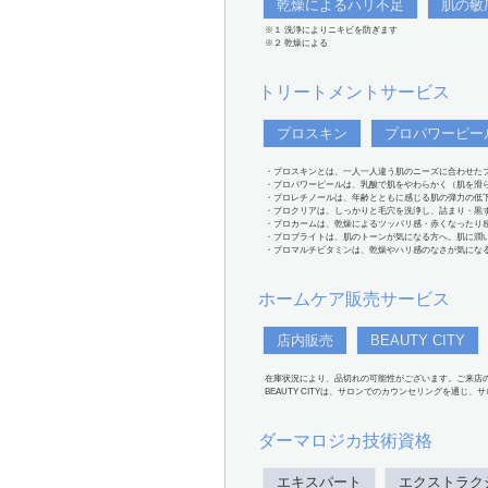
乾燥によるハリ不足
肌の敏
※１ 洗浄によりニキビを防ぎます
※２ 乾燥による
トリートメントサービス
プロスキン
プロパワーピー
・プロスキンとは、一人一人違う肌のニーズに合わせた
・プロパワーピールは、乳酸で肌をやわらかく（肌を滑
・プロレチノールは、年齢とともに感じる肌の弾力の低
・プロクリアは、しっかりと毛穴を洗浄し、詰まり・黒
・プロカームは、乾燥によるツッパリ感・赤くなったり
・プロブライトは、肌のトーンが気になる方へ。肌に潤
・プロマルチビタミンは、乾燥やハリ感のなさが気にな
ホームケア販売サービス
店内販売
BEAUTY CITY
在庫状況により、品切れの可能性がございます。ご来店
BEAUTY CITYは、サロンでのカウンセリングを通じ
ダーマロジカ技術資格
エキスパート
エクストラク