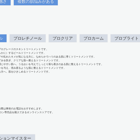
感さ
複数の肌悩みがある
ル
プロレチノール
プロクリア
プロカーム
プロブライト
プログレードのスキントリートメントです。
らかに）するピールトリートメントです。
下や乱れたキメが気になる方に。なめらかでハリのある肌に導くトリートメントです。
ずみを防ぎ、クリアな肌へ整えるトリートメントです。
感じやすい肌へ。うるおいを与えてしっとり落ち着きのある肌に整えるトリートメントです。
いを与え、澄み渡るような肌に整えるトリートメントです。
る方へ。肌をひきしめるトリートメントです。
の際は事前のお電話をおすすめします。
、サロン専売品を購入できるオンラインストアです。
ションマイスター