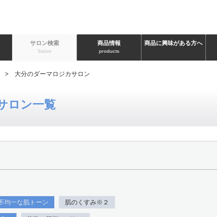
ト
サロン検索
商品情報
商品に興味がある方へ
Salon
products
> 大分のダーマロジカサロン
サロン一覧
不均一な肌トーン
肌のくすみ※２