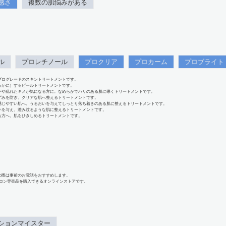
感さ
複数の肌悩みがある
ル
プロレチノール
プロクリア
プロカーム
プロブライト
プログレードのスキントリートメントです。
らかに）するピールトリートメントです。
下や乱れたキメが気になる方に。なめらかでハリのある肌に導くトリートメントです。
ずみを防ぎ、クリアな肌へ整えるトリートメントです。
感じやすい肌へ。うるおいを与えてしっとり落ち着きのある肌に整えるトリートメントです。
いを与え、澄み渡るような肌に整えるトリートメントです。
る方へ。肌をひきしめるトリートメントです。
の際は事前のお電話をおすすめします。
、サロン専売品を購入できるオンラインストアです。
ションマイスター