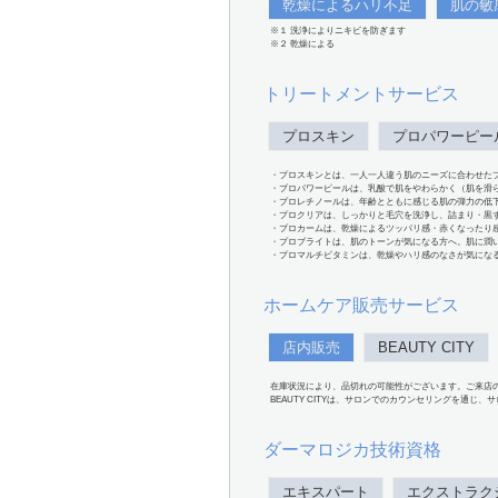
乾燥によるハリ不足
肌の敏
※１ 洗浄によりニキビを防ぎます
※２ 乾燥による
トリートメントサービス
プロスキン
プロパワーピー
・プロスキンとは、一人一人違う肌のニーズに合わせた
・プロパワーピールは、乳酸で肌をやわらかく（肌を滑
・プロレチノールは、年齢とともに感じる肌の弾力の低
・プロクリアは、しっかりと毛穴を洗浄し、詰まり・黒
・プロカームは、乾燥によるツッパリ感・赤くなったり
・プロブライトは、肌のトーンが気になる方へ。肌に潤
・プロマルチビタミンは、乾燥やハリ感のなさが気にな
ホームケア販売サービス
店内販売
BEAUTY CITY
在庫状況により、品切れの可能性がございます。ご来店
BEAUTY CITYは、サロンでのカウンセリングを通じ
ダーマロジカ技術資格
エキスパート
エクストラク