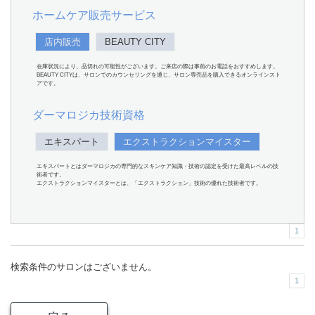
ホームケア販売サービス
店内販売
BEAUTY CITY
在庫状況により、品切れの可能性がございます。ご来店の際は事前のお電話をおすすめします。
BEAUTY CITYは、サロンでのカウンセリングを通じ、サロン専売品を購入できるオンラインスト
アです。
ダーマロジカ技術資格
エキスパート
エクストラクションマイスター
エキスパートとはダーマロジカの専門的なスキンケア知識・技術の認定を受けた最高レベルの技
術者です。
エクストラクションマイスターとは、「エクストラクション」技術の優れた技術者です。
1
検索条件のサロンはございません。
1