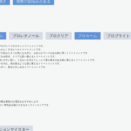
感さ
複数の肌悩みがある
ル
プロレチノール
プロクリア
プロカーム
プロブライト
プログレードのスキントリートメントです。
らかに）するピールトリートメントです。
下や乱れたキメが気になる方に。なめらかでハリのある肌に導くトリートメントです。
ずみを防ぎ、クリアな肌へ整えるトリートメントです。
感じやすい肌へ。うるおいを与えてしっとり落ち着きのある肌に整えるトリートメントです。
いを与え、澄み渡るような肌に整えるトリートメントです。
る方へ。肌をひきしめるトリートメントです。
の際は事前のお電話をおすすめします。
、サロン専売品を購入できるオンラインストアです。
ションマイスター