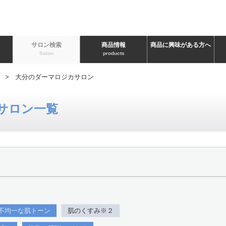
ト
サロン検索
商品情報
商品に興味がある方へ
Salon
products
> 大分のダーマロジカサロン
サロン一覧
不均一な肌トーン
肌のくすみ※２