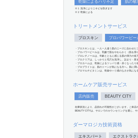
乾燥によるハリ不足
肌の敏
※１ 洗浄によりニキビを防ぎます
※２ 乾燥による
トリートメントサービス
プロスキン
プロパワーピー
・プロスキンとは、一人一人違う肌のニーズに合わせた
・プロパワーピールは、乳酸で肌をやわらかく（肌を滑
・プロレチノールは、年齢とともに感じる肌の弾力の低
・プロクリアは、しっかりと毛穴を洗浄し、詰まり・黒
・プロカームは、乾燥によるツッパリ感・赤くなったり
・プロブライトは、肌のトーンが気になる方へ。肌に潤
・プロマルチビタミンは、乾燥やハリ感のなさが気にな
ホームケア販売サービス
店内販売
BEAUTY CITY
在庫状況により、品切れの可能性がございます。ご来店
BEAUTY CITYは、サロンでのカウンセリングを通じ
ダーマロジカ技術資格
エキスパート
エクストラク