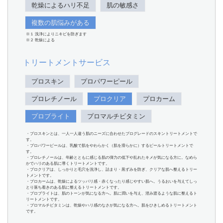
乾燥によるハリ不足
肌の敏感さ
複数の肌悩みがある
※１ 洗浄によりニキビを防ぎます
※２ 乾燥による
トリートメントサービス
プロスキン
プロパワーピール
プロレチノール
プロクリア
プロカーム
プロブライト
プロマルチビタミン
・プロスキンとは、一人一人違う肌のニーズに合わせたプログレードのスキントリートメントで
す。
・プロパワーピールは、乳酸で肌をやわらかく（肌を滑らかに）するピールトリートメントで
す。
・プロレチノールは、年齢とともに感じる肌の弾力の低下や乱れたキメが気になる方に。なめら
かでハリのある肌に導くトリートメントです。
・プロクリアは、しっかりと毛穴を洗浄し、詰まり・黒ずみを防ぎ、クリアな肌へ整えるトリー
トメントです。
・プロカームは、乾燥によるツッパリ感・赤くなったり感じやすい肌へ。うるおいを与えてしっ
とり落ち着きのある肌に整えるトリートメントです。
・プロブライトは、肌のトーンが気になる方へ。肌に潤いを与え、澄み渡るような肌に整えるト
リートメントです。
・プロマルチビタミンは、乾燥やハリ感のなさが気になる方へ。肌をひきしめるトリートメント
です。