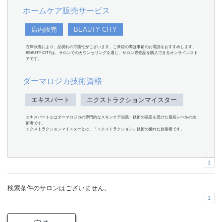
ホームケア販売サービス
店内販売
BEAUTY CITY
在庫状況により、品切れの可能性がございます。ご来店の際は事前のお電話をおすすめします。
BEAUTY CITYは、サロンでのカウンセリングを通じ、サロン専売品を購入できるオンラインスト
アです。
ダーマロジカ技術資格
エキスパート
エクストラクションマイスター
エキスパートとはダーマロジカの専門的なスキンケア知識・技術の認定を受けた最高レベルの技
術者です。
エクストラクションマイスターとは、「エクストラクション」技術の優れた技術者です。
1
検索条件のサロンはございません。
1