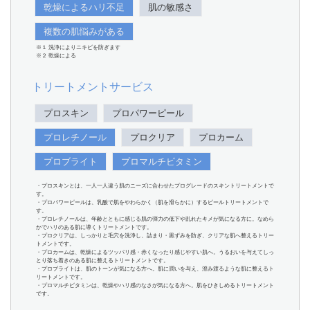
乾燥によるハリ不足
肌の敏感さ
複数の肌悩みがある
※１ 洗浄によりニキビを防ぎます
※２ 乾燥による
トリートメントサービス
プロスキン
プロパワーピール
プロレチノール
プロクリア
プロカーム
プロブライト
プロマルチビタミン
・プロスキンとは、一人一人違う肌のニーズに合わせたプログレードのスキントリートメントで
す。
・プロパワーピールは、乳酸で肌をやわらかく（肌を滑らかに）するピールトリートメントで
す。
・プロレチノールは、年齢とともに感じる肌の弾力の低下や乱れたキメが気になる方に。なめら
かでハリのある肌に導くトリートメントです。
・プロクリアは、しっかりと毛穴を洗浄し、詰まり・黒ずみを防ぎ、クリアな肌へ整えるトリー
トメントです。
・プロカームは、乾燥によるツッパリ感・赤くなったり感じやすい肌へ。うるおいを与えてしっ
とり落ち着きのある肌に整えるトリートメントです。
・プロブライトは、肌のトーンが気になる方へ。肌に潤いを与え、澄み渡るような肌に整えるト
リートメントです。
・プロマルチビタミンは、乾燥やハリ感のなさが気になる方へ。肌をひきしめるトリートメント
です。