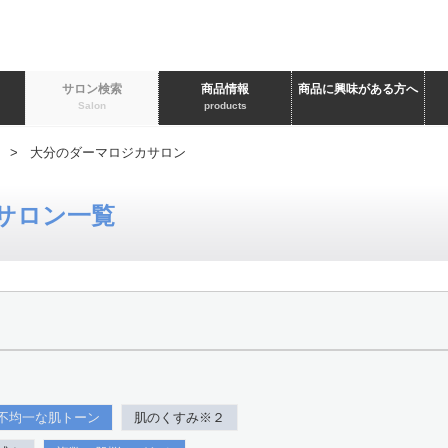
ト
サロン検索
商品情報
商品に興味がある方へ
Salon
products
> 大分のダーマロジカサロン
サロン一覧
不均一な肌トーン
肌のくすみ※２