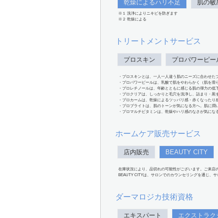
乾燥によるハリ不足
肌の敏
※１ 洗浄によりニキビを防ぎます
※２ 乾燥による
トリートメントサービス
プロスキン
プロパワーピー
・プロスキンとは、一人一人違う肌のニーズに合わせた
・プロパワーピールは、乳酸で肌をやわらかく（肌を滑
・プロレチノールは、年齢とともに感じる肌の弾力の低
・プロクリアは、しっかりと毛穴を洗浄し、詰まり・黒
・プロカームは、乾燥によるツッパリ感・赤くなったり
・プロブライトは、肌のトーンが気になる方へ。肌に潤
・プロマルチビタミンは、乾燥やハリ感のなさが気にな
ホームケア販売サービス
店内販売
BEAUTY CITY
在庫状況により、品切れの可能性がございます。ご来店
BEAUTY CITYは、サロンでのカウンセリングを通じ
ダーマロジカ技術資格
エキスパート
エクストラク