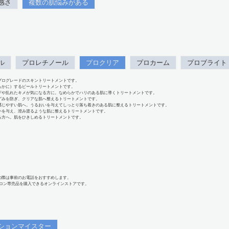
感さ
複数の肌悩みがある
ル
プロレチノール
プロクリア
プロカーム
プロブライト
プログレードのスキントリートメントです。
らかに）するピールトリートメントです。
下や乱れたキメが気になる方に。なめらかでハリのある肌に導くトリートメントです。
ずみを防ぎ、クリアな肌へ整えるトリートメントです。
感じやすい肌へ。うるおいを与えてしっとり落ち着きのある肌に整えるトリートメントです。
いを与え、澄み渡るような肌に整えるトリートメントです。
る方へ。肌をひきしめるトリートメントです。
の際は事前のお電話をおすすめします。
、サロン専売品を購入できるオンラインストアです。
ションマイスター