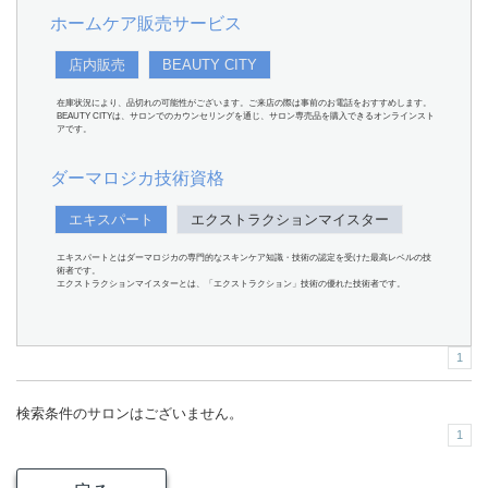
ホームケア販売サービス
店内販売
BEAUTY CITY
在庫状況により、品切れの可能性がございます。ご来店の際は事前のお電話をおすすめします。
BEAUTY CITYは、サロンでのカウンセリングを通じ、サロン専売品を購入できるオンラインスト
アです。
ダーマロジカ技術資格
エキスパート
エクストラクションマイスター
エキスパートとはダーマロジカの専門的なスキンケア知識・技術の認定を受けた最高レベルの技
術者です。
エクストラクションマイスターとは、「エクストラクション」技術の優れた技術者です。
1
検索条件のサロンはございません。
1