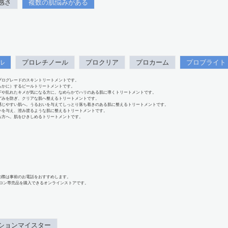
感さ
複数の肌悩みがある
ル
プロレチノール
プロクリア
プロカーム
プロブライト
プログレードのスキントリートメントです。
らかに）するピールトリートメントです。
下や乱れたキメが気になる方に。なめらかでハリのある肌に導くトリートメントです。
ずみを防ぎ、クリアな肌へ整えるトリートメントです。
感じやすい肌へ。うるおいを与えてしっとり落ち着きのある肌に整えるトリートメントです。
いを与え、澄み渡るような肌に整えるトリートメントです。
る方へ。肌をひきしめるトリートメントです。
の際は事前のお電話をおすすめします。
、サロン専売品を購入できるオンラインストアです。
ションマイスター