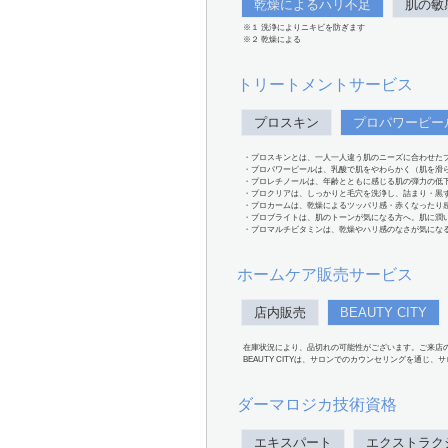
乾燥によるハリ不足
肌の敏
※１ 洗浄によりニキビを防ぎます
※２ 乾燥による
トリートメントサービス
プロスキン
プロパワーピー
・プロスキンとは、一人一人違う肌のニーズに合わせた
・プロパワーピールは、乳酸で肌をやわらかく（肌を滑
・プロレチノールは、年齢とともに感じる肌の弾力の低
・プロクリアは、しっかりと毛穴を洗浄し、詰まり・黒
・プロカームは、乾燥によるツッパリ感・赤くなったり
・プロブライトは、肌のトーンが気になる方へ。肌に潤
・プロマルチビタミンは、乾燥やハリ感のなさが気にな
ホームケア販売サービス
店内販売
BEAUTY CITY
在庫状況により、品切れの可能性がございます。ご来店
BEAUTY CITYは、サロンでのカウンセリングを通じ
ダーマロジカ技術資格
エキスパート
エクストラク