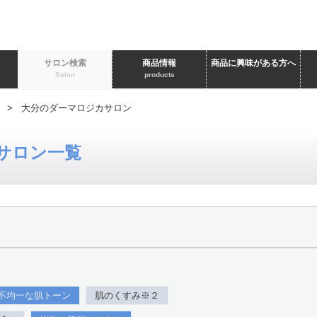
ト
サロン検索
商品情報
商品に興味がある方へ
Salon
products
> 大分のダーマロジカサロン
サロン一覧
不均一な肌トーン
肌のくすみ※２