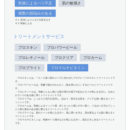
乾燥によるハリ不足
肌の敏感さ
複数の肌悩みがある
※１ 洗浄によりニキビを防ぎます
※２ 乾燥による
トリートメントサービス
プロスキン
プロパワーピール
プロレチノール
プロクリア
プロカーム
プロブライト
プロマルチビタミン
・プロスキンとは、一人一人違う肌のニーズに合わせたプログレードのスキントリートメントで
す。
・プロパワーピールは、乳酸で肌をやわらかく（肌を滑らかに）するピールトリートメントで
す。
・プロレチノールは、年齢とともに感じる肌の弾力の低下や乱れたキメが気になる方に。なめら
かでハリのある肌に導くトリートメントです。
・プロクリアは、しっかりと毛穴を洗浄し、詰まり・黒ずみを防ぎ、クリアな肌へ整えるトリー
トメントです。
・プロカームは、乾燥によるツッパリ感・赤くなったり感じやすい肌へ。うるおいを与えてしっ
とり落ち着きのある肌に整えるトリートメントです。
・プロブライトは、肌のトーンが気になる方へ。肌に潤いを与え、澄み渡るような肌に整えるト
リートメントです。
・プロマルチビタミンは、乾燥やハリ感のなさが気になる方へ。肌をひきしめるトリートメント
です。