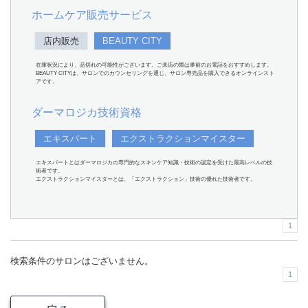
ホームケア販売サービス
店内販売
BEAUTY CITY
在庫状況により、品切れの可能性がございます。ご来店の際は事前のお電話をおすすめします。
BEAUTY CITYは、サロンでのカウンセリングを通じ、サロン専売品を購入できるオンラインスト
アです。
ダーマロジカ技術資格
エキスパート
エクストラクションマイスター
エキスパートとはダーマロジカの専門的なスキンケア知識・技術の認定を受けた最高レベルの技
術者です。
エクストラクションマイスターとは、「エクストラクション」技術の優れた技術者です。
1
検索条件のサロンはございません。
1