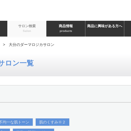
ト
サロン検索
商品情報
商品に興味がある方へ
Salon
products
> 大分のダーマロジカサロン
サロン一覧
不均一な肌トーン
肌のくすみ※２