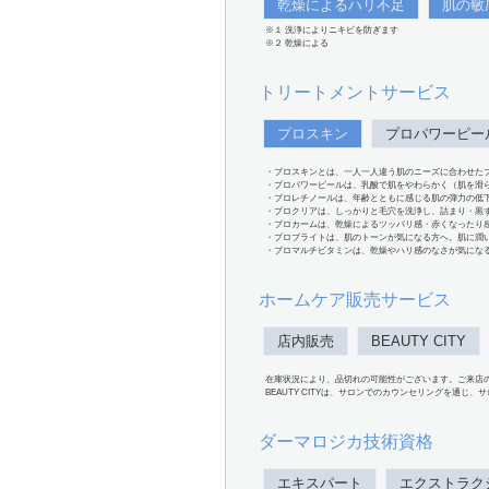
乾燥によるハリ不足
肌の敏
※１ 洗浄によりニキビを防ぎます
※２ 乾燥による
トリートメントサービス
プロスキン
プロパワーピー
・プロスキンとは、一人一人違う肌のニーズに合わせた
・プロパワーピールは、乳酸で肌をやわらかく（肌を滑
・プロレチノールは、年齢とともに感じる肌の弾力の低
・プロクリアは、しっかりと毛穴を洗浄し、詰まり・黒
・プロカームは、乾燥によるツッパリ感・赤くなったり
・プロブライトは、肌のトーンが気になる方へ。肌に潤
・プロマルチビタミンは、乾燥やハリ感のなさが気にな
ホームケア販売サービス
店内販売
BEAUTY CITY
在庫状況により、品切れの可能性がございます。ご来店
BEAUTY CITYは、サロンでのカウンセリングを通じ
ダーマロジカ技術資格
エキスパート
エクストラク