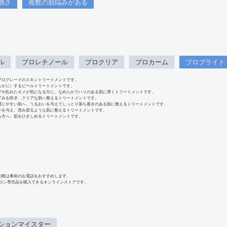
感さ
複数の肌悩みがある
ル
プロレチノール
プロクリア
プロカーム
プロブライト
プログレードのスキントリートメントです。
らかに）するピールトリートメントです。
下や乱れたキメが気になる方に。なめらかでハリのある肌に導くトリートメントです。
ずみを防ぎ、クリアな肌へ整えるトリートメントです。
感じやすい肌へ。うるおいを与えてしっとり落ち着きのある肌に整えるトリートメントです。
いを与え、澄み渡るような肌に整えるトリートメントです。
る方へ。肌をひきしめるトリートメントです。
の際は事前のお電話をおすすめします。
、サロン専売品を購入できるオンラインストアです。
ションマイスター