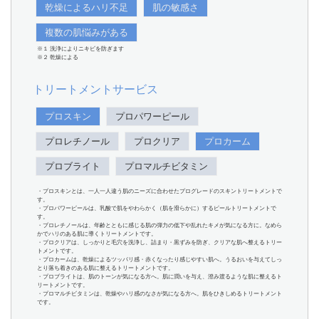
乾燥によるハリ不足
肌の敏感さ
複数の肌悩みがある
※１ 洗浄によりニキビを防ぎます
※２ 乾燥による
トリートメントサービス
プロスキン
プロパワーピール
プロレチノール
プロクリア
プロカーム
プロブライト
プロマルチビタミン
・プロスキンとは、一人一人違う肌のニーズに合わせたプログレードのスキントリートメントで
す。
・プロパワーピールは、乳酸で肌をやわらかく（肌を滑らかに）するピールトリートメントで
す。
・プロレチノールは、年齢とともに感じる肌の弾力の低下や乱れたキメが気になる方に。なめら
かでハリのある肌に導くトリートメントです。
・プロクリアは、しっかりと毛穴を洗浄し、詰まり・黒ずみを防ぎ、クリアな肌へ整えるトリー
トメントです。
・プロカームは、乾燥によるツッパリ感・赤くなったり感じやすい肌へ。うるおいを与えてしっ
とり落ち着きのある肌に整えるトリートメントです。
・プロブライトは、肌のトーンが気になる方へ。肌に潤いを与え、澄み渡るような肌に整えるト
リートメントです。
・プロマルチビタミンは、乾燥やハリ感のなさが気になる方へ。肌をひきしめるトリートメント
です。