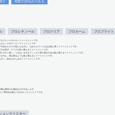
感さ
複数の肌悩みがある
ル
プロレチノール
プロクリア
プロカーム
プロブライト
プログレードのスキントリートメントです。
らかに）するピールトリートメントです。
下や乱れたキメが気になる方に。なめらかでハリのある肌に導くトリートメントです。
ずみを防ぎ、クリアな肌へ整えるトリートメントです。
感じやすい肌へ。うるおいを与えてしっとり落ち着きのある肌に整えるトリートメントです。
いを与え、澄み渡るような肌に整えるトリートメントです。
る方へ。肌をひきしめるトリートメントです。
の際は事前のお電話をおすすめします。
、サロン専売品を購入できるオンラインストアです。
ションマイスター