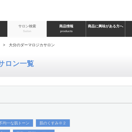
ト
サロン検索
商品情報
商品に興味がある方へ
Salon
products
> 大分のダーマロジカサロン
サロン一覧
不均一な肌トーン
肌のくすみ※２