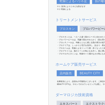
乾燥によるハリ不足
肌の敏
※１ 洗浄によりニキビを防ぎます
※２ 乾燥による
トリートメントサービス
プロスキン
プロパワーピー
・プロスキンとは、一人一人違う肌のニーズに合わせた
・プロパワーピールは、乳酸で肌をやわらかく（肌を滑
・プロレチノールは、年齢とともに感じる肌の弾力の低
・プロクリアは、しっかりと毛穴を洗浄し、詰まり・黒
・プロカームは、乾燥によるツッパリ感・赤くなったり
・プロブライトは、肌のトーンが気になる方へ。肌に潤
・プロマルチビタミンは、乾燥やハリ感のなさが気にな
ホームケア販売サービス
店内販売
BEAUTY CITY
在庫状況により、品切れの可能性がございます。ご来店
BEAUTY CITYは、サロンでのカウンセリングを通じ
ダーマロジカ技術資格
エキスパート
エクストラク