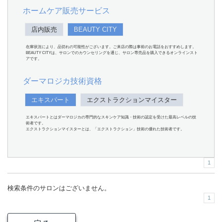
ホームケア販売サービス
店内販売
BEAUTY CITY
在庫状況により、品切れの可能性がございます。ご来店の際は事前のお電話をおすすめします。
BEAUTY CITYは、サロンでのカウンセリングを通じ、サロン専売品を購入できるオンラインスト
アです。
ダーマロジカ技術資格
エキスパート
エクストラクションマイスター
エキスパートとはダーマロジカの専門的なスキンケア知識・技術の認定を受けた最高レベルの技
術者です。
エクストラクションマイスターとは、「エクストラクション」技術の優れた技術者です。
1
検索条件のサロンはございません。
1