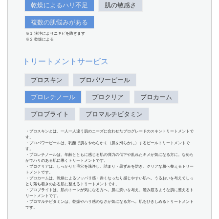
乾燥によるハリ不足
肌の敏感さ
複数の肌悩みがある
※１ 洗浄によりニキビを防ぎます
※２ 乾燥による
トリートメントサービス
プロスキン
プロパワーピール
プロレチノール
プロクリア
プロカーム
プロブライト
プロマルチビタミン
・プロスキンとは、一人一人違う肌のニーズに合わせたプログレードのスキントリートメントで
す。
・プロパワーピールは、乳酸で肌をやわらかく（肌を滑らかに）するピールトリートメントで
す。
・プロレチノールは、年齢とともに感じる肌の弾力の低下や乱れたキメが気になる方に。なめら
かでハリのある肌に導くトリートメントです。
・プロクリアは、しっかりと毛穴を洗浄し、詰まり・黒ずみを防ぎ、クリアな肌へ整えるトリー
トメントです。
・プロカームは、乾燥によるツッパリ感・赤くなったり感じやすい肌へ。うるおいを与えてしっ
とり落ち着きのある肌に整えるトリートメントです。
・プロブライトは、肌のトーンが気になる方へ。肌に潤いを与え、澄み渡るような肌に整えるト
リートメントです。
・プロマルチビタミンは、乾燥やハリ感のなさが気になる方へ。肌をひきしめるトリートメント
です。