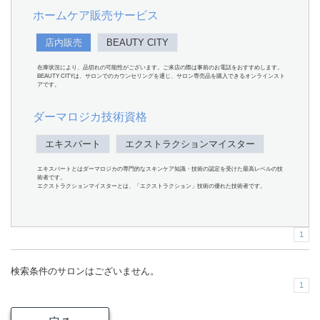
ホームケア販売サービス
店内販売
BEAUTY CITY
在庫状況により、品切れの可能性がございます。ご来店の際は事前のお電話をおすすめします。
BEAUTY CITYは、サロンでのカウンセリングを通じ、サロン専売品を購入できるオンラインスト
アです。
ダーマロジカ技術資格
エキスパート
エクストラクションマイスター
エキスパートとはダーマロジカの専門的なスキンケア知識・技術の認定を受けた最高レベルの技
術者です。
エクストラクションマイスターとは、「エクストラクション」技術の優れた技術者です。
1
検索条件のサロンはございません。
1