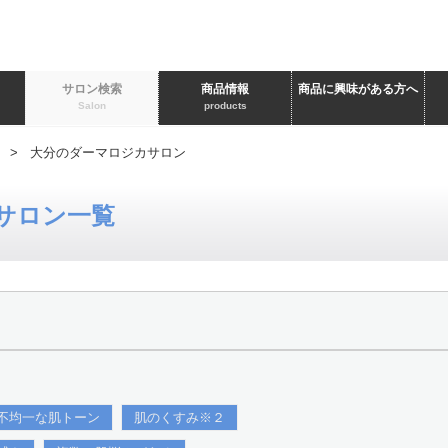
ト
サロン検索
商品情報
商品に興味がある方へ
Salon
products
> 大分のダーマロジカサロン
サロン一覧
不均一な肌トーン
肌のくすみ※２