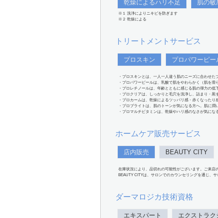
乾燥によるハリ不足
肌の敏
※１ 洗浄によりニキビを防ぎます
※２ 乾燥による
トリートメントサービス
プロスキン
プロパワーピー
・プロスキンとは、一人一人違う肌のニーズに合わせた
・プロパワーピールは、乳酸で肌をやわらかく（肌を滑
・プロレチノールは、年齢とともに感じる肌の弾力の低
・プロクリアは、しっかりと毛穴を洗浄し、詰まり・黒
・プロカームは、乾燥によるツッパリ感・赤くなったり
・プロブライトは、肌のトーンが気になる方へ。肌に潤
・プロマルチビタミンは、乾燥やハリ感のなさが気にな
ホームケア販売サービス
店内販売
BEAUTY CITY
在庫状況により、品切れの可能性がございます。ご来店
BEAUTY CITYは、サロンでのカウンセリングを通じ
ダーマロジカ技術資格
エキスパート
エクストラク