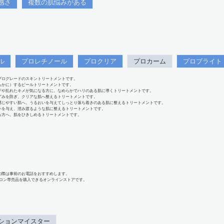
感さ
複数の肌悩みがある
ル
プロレチノール
プロクリア
プロカーム
プロブライト
プログレードのスキントリートメントです。
らかに）するピールトリートメントです。
下や乱れたキメが気になる方に。なめらかでハリのある肌に導くトリートメントです。
ずみを防ぎ、クリアな肌へ整えるトリートメントです。
感じやすい肌へ。うるおいを与えてしっとり落ち着きのある肌に整えるトリートメントです。
いを与え、澄み渡るような肌に整えるトリートメントです。
る方へ。肌をひきしめるトリートメントです。
の際は事前のお電話をおすすめします。
、サロン専売品を購入できるオンラインストアです。
ションマイスター