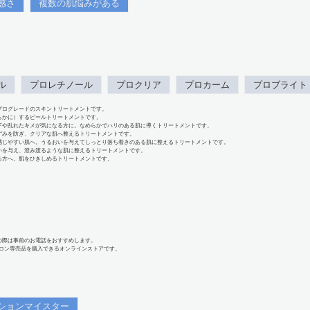
感さ
複数の肌悩みがある
ル
プロレチノール
プロクリア
プロカーム
プロブライト
プログレードのスキントリートメントです。
らかに）するピールトリートメントです。
下や乱れたキメが気になる方に。なめらかでハリのある肌に導くトリートメントです。
ずみを防ぎ、クリアな肌へ整えるトリートメントです。
感じやすい肌へ。うるおいを与えてしっとり落ち着きのある肌に整えるトリートメントです。
いを与え、澄み渡るような肌に整えるトリートメントです。
る方へ。肌をひきしめるトリートメントです。
の際は事前のお電話をおすすめします。
、サロン専売品を購入できるオンラインストアです。
ションマイスター