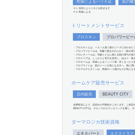
乾燥によるハリ不足
肌の敏
※１ 洗浄によりニキビを防ぎます
※２ 乾燥による
トリートメントサービス
プロスキン
プロパワーピー
・プロスキンとは、一人一人違う肌のニーズに合わせた
・プロパワーピールは、乳酸で肌をやわらかく（肌を滑
・プロレチノールは、年齢とともに感じる肌の弾力の低
・プロクリアは、しっかりと毛穴を洗浄し、詰まり・黒
・プロカームは、乾燥によるツッパリ感・赤くなったり
・プロブライトは、肌のトーンが気になる方へ。肌に潤
・プロマルチビタミンは、乾燥やハリ感のなさが気にな
ホームケア販売サービス
店内販売
BEAUTY CITY
在庫状況により、品切れの可能性がございます。ご来店
BEAUTY CITYは、サロンでのカウンセリングを通じ
ダーマロジカ技術資格
エキスパート
エクストラク