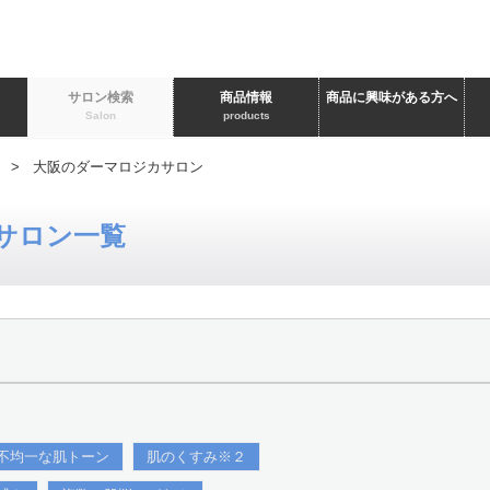
ト
サロン検索
商品情報
商品に興味がある方へ
Salon
products
> 大阪のダーマロジカサロン
サロン一覧
不均一な肌トーン
肌のくすみ※２