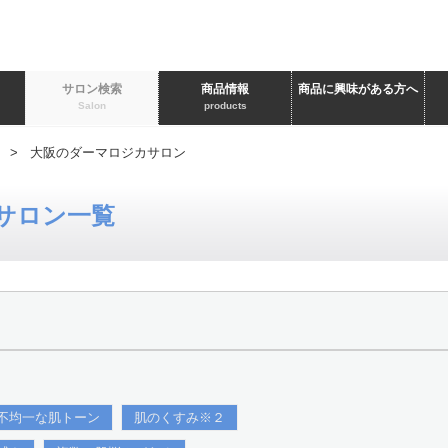
ト
サロン検索
商品情報
商品に興味がある方へ
Salon
products
> 大阪のダーマロジカサロン
サロン一覧
不均一な肌トーン
肌のくすみ※２