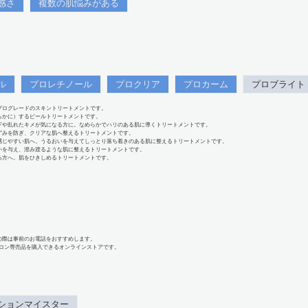
感さ
複数の肌悩みがある
ル
プロレチノール
プロクリア
プロカーム
プロブライト
プログレードのスキントリートメントです。
らかに）するピールトリートメントです。
下や乱れたキメが気になる方に。なめらかでハリのある肌に導くトリートメントです。
ずみを防ぎ、クリアな肌へ整えるトリートメントです。
感じやすい肌へ。うるおいを与えてしっとり落ち着きのある肌に整えるトリートメントです。
いを与え、澄み渡るような肌に整えるトリートメントです。
る方へ。肌をひきしめるトリートメントです。
の際は事前のお電話をおすすめします。
、サロン専売品を購入できるオンラインストアです。
ションマイスター