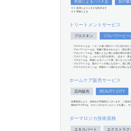
乾燥によるハリ不足
肌の敏
※１ 洗浄によりニキビを防ぎます
※２ 乾燥による
トリートメントサービス
プロスキン
プロパワーピー
・プロスキンとは、一人一人違う肌のニーズに合わせた
・プロパワーピールは、乳酸で肌をやわらかく（肌を滑
・プロレチノールは、年齢とともに感じる肌の弾力の低
・プロクリアは、しっかりと毛穴を洗浄し、詰まり・黒
・プロカームは、乾燥によるツッパリ感・赤くなったり
・プロブライトは、肌のトーンが気になる方へ。肌に潤
・プロマルチビタミンは、乾燥やハリ感のなさが気にな
ホームケア販売サービス
店内販売
BEAUTY CITY
在庫状況により、品切れの可能性がございます。ご来店
BEAUTY CITYは、サロンでのカウンセリングを通じ
ダーマロジカ技術資格
エキスパート
エクストラク