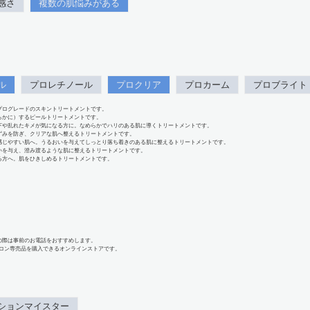
感さ
複数の肌悩みがある
ル
プロレチノール
プロクリア
プロカーム
プロブライト
プログレードのスキントリートメントです。
らかに）するピールトリートメントです。
下や乱れたキメが気になる方に。なめらかでハリのある肌に導くトリートメントです。
ずみを防ぎ、クリアな肌へ整えるトリートメントです。
感じやすい肌へ。うるおいを与えてしっとり落ち着きのある肌に整えるトリートメントです。
いを与え、澄み渡るような肌に整えるトリートメントです。
る方へ。肌をひきしめるトリートメントです。
の際は事前のお電話をおすすめします。
、サロン専売品を購入できるオンラインストアです。
ションマイスター