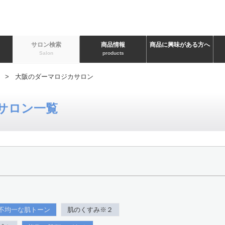
ト
サロン検索
商品情報
商品に興味がある方へ
Salon
products
> 大阪のダーマロジカサロン
サロン一覧
不均一な肌トーン
肌のくすみ※２