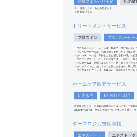
乾燥によるハリ不足
肌の敏
※１ 洗浄によりニキビを防ぎます
※２ 乾燥による
トリートメントサービス
プロスキン
プロパワーピー
・プロスキンとは、一人一人違う肌のニーズに合わせた
・プロパワーピールは、乳酸で肌をやわらかく（肌を滑
・プロレチノールは、年齢とともに感じる肌の弾力の低
・プロクリアは、しっかりと毛穴を洗浄し、詰まり・黒
・プロカームは、乾燥によるツッパリ感・赤くなったり
・プロブライトは、肌のトーンが気になる方へ。肌に潤
・プロマルチビタミンは、乾燥やハリ感のなさが気にな
ホームケア販売サービス
店内販売
BEAUTY CITY
在庫状況により、品切れの可能性がございます。ご来店
BEAUTY CITYは、サロンでのカウンセリングを通じ
ダーマロジカ技術資格
エキスパート
エクストラク