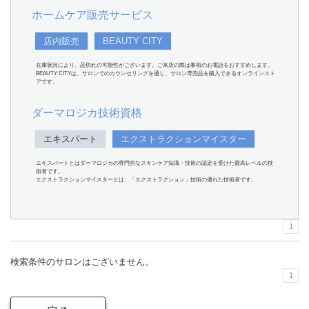
ホームケア販売サービス
店内販売
BEAUTY CITY
在庫状況により、品切れの可能性がございます。ご来店の際は事前のお電話をおすすめします。
BEAUTY CITYは、サロンでのカウンセリングを通じ、サロン専売品を購入できるオンラインスト
アです。
ダーマロジカ技術資格
エキスパート
エクストラクションマイスター
エキスパートとはダーマロジカの専門的なスキンケア知識・技術の認定を受けた最高レベルの技
術者です。
エクストラクションマイスターとは、「エクストラクション」技術の優れた技術者です。
1
検索条件のサロンはございません。
1