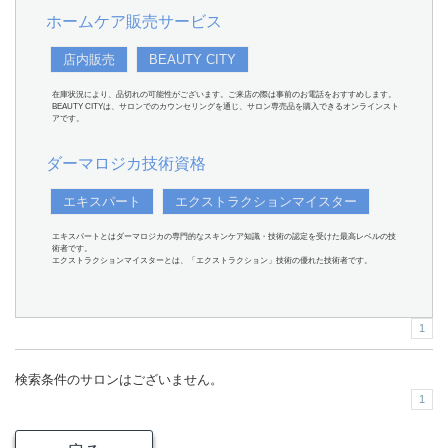
ホームケア販売サービス
店内販売
BEAUTY CITY
在庫状況により、品切れの可能性がございます。ご来店の際は事前のお電話をおすすめします。
BEAUTY CITYは、サロンでのカウンセリングを通じ、サロン専売品を購入できるオンラインスト
アです。
ダーマロジカ技術資格
エキスパート
エクストラクションマイスター
エキスパートとはダーマロジカの専門的なスキンケア知識・技術の認定を受けた最高レベルの技
術者です。
エクストラクションマイスターとは、「エクストラクション」技術の優れた技術者です。
1
検索条件のサロンはございません。
1