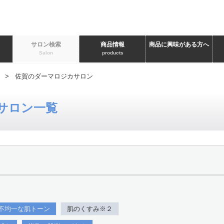
ト
サロン検索
商品情報
商品に興味がある方へ
Salon
products
> 佐賀のダーマロジカサロン
サロン一覧
不均一な肌トーン
肌のくすみ※２