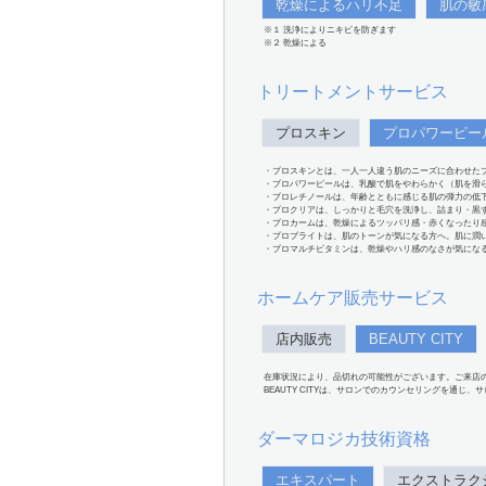
乾燥によるハリ不足
肌の敏
※１ 洗浄によりニキビを防ぎます
※２ 乾燥による
トリートメントサービス
プロスキン
プロパワーピー
・プロスキンとは、一人一人違う肌のニーズに合わせた
・プロパワーピールは、乳酸で肌をやわらかく（肌を滑
・プロレチノールは、年齢とともに感じる肌の弾力の低
・プロクリアは、しっかりと毛穴を洗浄し、詰まり・黒
・プロカームは、乾燥によるツッパリ感・赤くなったり
・プロブライトは、肌のトーンが気になる方へ。肌に潤
・プロマルチビタミンは、乾燥やハリ感のなさが気にな
ホームケア販売サービス
店内販売
BEAUTY CITY
在庫状況により、品切れの可能性がございます。ご来店
BEAUTY CITYは、サロンでのカウンセリングを通じ
ダーマロジカ技術資格
エキスパート
エクストラク