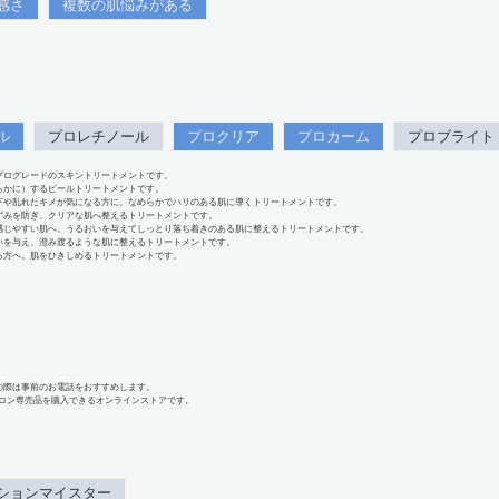
感さ
複数の肌悩みがある
ル
プロレチノール
プロクリア
プロカーム
プロブライト
プログレードのスキントリートメントです。
らかに）するピールトリートメントです。
下や乱れたキメが気になる方に。なめらかでハリのある肌に導くトリートメントです。
ずみを防ぎ、クリアな肌へ整えるトリートメントです。
感じやすい肌へ。うるおいを与えてしっとり落ち着きのある肌に整えるトリートメントです。
いを与え、澄み渡るような肌に整えるトリートメントです。
る方へ。肌をひきしめるトリートメントです。
の際は事前のお電話をおすすめします。
、サロン専売品を購入できるオンラインストアです。
ションマイスター