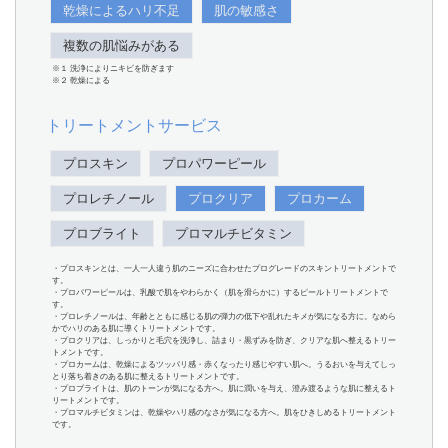
乾燥によるハリ不足
肌の敏感さ
複数の肌悩みがある
※１ 洗浄によりニキビを防ぎます
※２ 乾燥による
トリートメントサービス
プロスキン
プロパワーピール
プロレチノール
プロクリア
プロカーム
プロブライト
プロマルチビタミン
・プロスキンとは、一人一人違う肌のニーズに合わせたプログレードのスキントリートメントで
す。
・プロパワーピールは、乳酸で肌をやわらかく（肌を滑らかに）するピールトリートメントで
す。
・プロレチノールは、年齢とともに感じる肌の弾力の低下や乱れたキメが気になる方に。なめら
かでハリのある肌に導くトリートメントです。
・プロクリアは、しっかりと毛穴を洗浄し、詰まり・黒ずみを防ぎ、クリアな肌へ整えるトリー
トメントです。
・プロカームは、乾燥によるツッパリ感・赤くなったり感じやすい肌へ。うるおいを与えてしっ
とり落ち着きのある肌に整えるトリートメントです。
・プロブライトは、肌のトーンが気になる方へ。肌に潤いを与え、澄み渡るような肌に整えるト
リートメントです。
・プロマルチビタミンは、乾燥やハリ感のなさが気になる方へ。肌をひきしめるトリートメント
です。