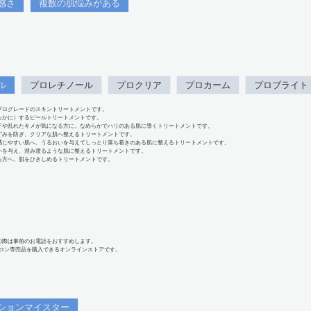
感さ
複数の肌悩みがある
ル
プロレチノール
プロクリア
プロカーム
プロブライト
プログレードのスキントリートメントです。
らかに）するピールトリートメントです。
下や乱れたキメが気になる方に。なめらかでハリのある肌に導くトリートメントです。
ずみを防ぎ、クリアな肌へ整えるトリートメントです。
感じやすい肌へ。うるおいを与えてしっとり落ち着きのある肌に整えるトリートメントです。
いを与え、澄み渡るような肌に整えるトリートメントです。
る方へ。肌をひきしめるトリートメントです。
の際は事前のお電話をおすすめします。
、サロン専売品を購入できるオンラインストアです。
ションマイスター