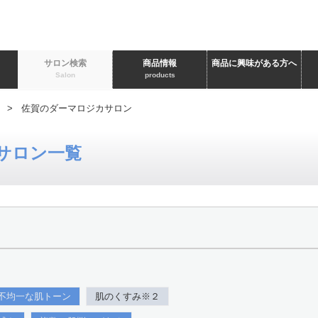
ト
サロン検索
商品情報
商品に興味がある方へ
Salon
products
> 佐賀のダーマロジカサロン
サロン一覧
不均一な肌トーン
肌のくすみ※２