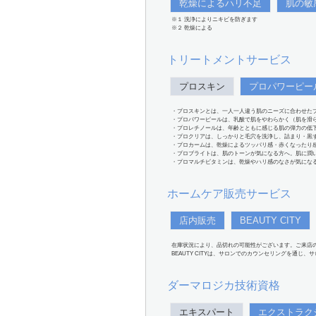
乾燥によるハリ不足
肌の敏
※１ 洗浄によりニキビを防ぎます
※２ 乾燥による
トリートメントサービス
プロスキン
プロパワーピー
・プロスキンとは、一人一人違う肌のニーズに合わせた
・プロパワーピールは、乳酸で肌をやわらかく（肌を滑
・プロレチノールは、年齢とともに感じる肌の弾力の低
・プロクリアは、しっかりと毛穴を洗浄し、詰まり・黒
・プロカームは、乾燥によるツッパリ感・赤くなったり
・プロブライトは、肌のトーンが気になる方へ。肌に潤
・プロマルチビタミンは、乾燥やハリ感のなさが気にな
ホームケア販売サービス
店内販売
BEAUTY CITY
在庫状況により、品切れの可能性がございます。ご来店
BEAUTY CITYは、サロンでのカウンセリングを通じ
ダーマロジカ技術資格
エキスパート
エクストラク