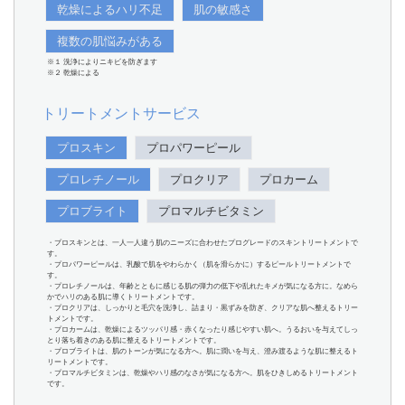
乾燥によるハリ不足
肌の敏感さ
複数の肌悩みがある
※１ 洗浄によりニキビを防ぎます
※２ 乾燥による
トリートメントサービス
プロスキン
プロパワーピール
プロレチノール
プロクリア
プロカーム
プロブライト
プロマルチビタミン
・プロスキンとは、一人一人違う肌のニーズに合わせたプログレードのスキントリートメントで
す。
・プロパワーピールは、乳酸で肌をやわらかく（肌を滑らかに）するピールトリートメントで
す。
・プロレチノールは、年齢とともに感じる肌の弾力の低下や乱れたキメが気になる方に。なめら
かでハリのある肌に導くトリートメントです。
・プロクリアは、しっかりと毛穴を洗浄し、詰まり・黒ずみを防ぎ、クリアな肌へ整えるトリー
トメントです。
・プロカームは、乾燥によるツッパリ感・赤くなったり感じやすい肌へ。うるおいを与えてしっ
とり落ち着きのある肌に整えるトリートメントです。
・プロブライトは、肌のトーンが気になる方へ。肌に潤いを与え、澄み渡るような肌に整えるト
リートメントです。
・プロマルチビタミンは、乾燥やハリ感のなさが気になる方へ。肌をひきしめるトリートメント
です。