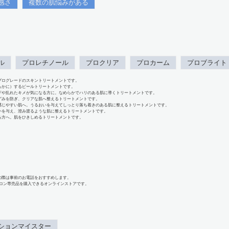
感さ
複数の肌悩みがある
ル
プロレチノール
プロクリア
プロカーム
プロブライト
プログレードのスキントリートメントです。
らかに）するピールトリートメントです。
下や乱れたキメが気になる方に。なめらかでハリのある肌に導くトリートメントです。
ずみを防ぎ、クリアな肌へ整えるトリートメントです。
感じやすい肌へ。うるおいを与えてしっとり落ち着きのある肌に整えるトリートメントです。
いを与え、澄み渡るような肌に整えるトリートメントです。
る方へ。肌をひきしめるトリートメントです。
の際は事前のお電話をおすすめします。
、サロン専売品を購入できるオンラインストアです。
ションマイスター