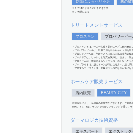
乾燥によるハリ不足
肌の敏
※１ 洗浄によりニキビを防ぎます
※２ 乾燥による
トリートメントサービス
プロスキン
プロパワーピー
・プロスキンとは、一人一人違う肌のニーズに合わせた
・プロパワーピールは、乳酸で肌をやわらかく（肌を滑
・プロレチノールは、年齢とともに感じる肌の弾力の低
・プロクリアは、しっかりと毛穴を洗浄し、詰まり・黒
・プロカームは、乾燥によるツッパリ感・赤くなったり
・プロブライトは、肌のトーンが気になる方へ。肌に潤
・プロマルチビタミンは、乾燥やハリ感のなさが気にな
ホームケア販売サービス
店内販売
BEAUTY CITY
在庫状況により、品切れの可能性がございます。ご来店
BEAUTY CITYは、サロンでのカウンセリングを通じ
ダーマロジカ技術資格
エキスパート
エクストラク