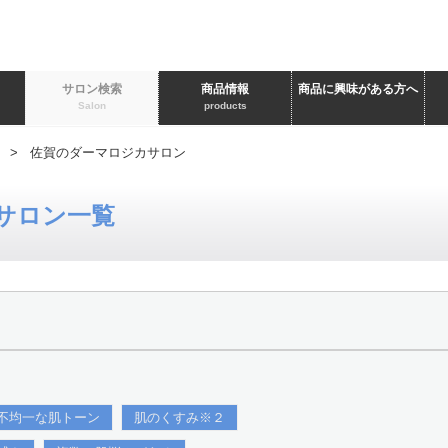
ト
サロン検索
商品情報
商品に興味がある方へ
Salon
products
> 佐賀のダーマロジカサロン
サロン一覧
不均一な肌トーン
肌のくすみ※２