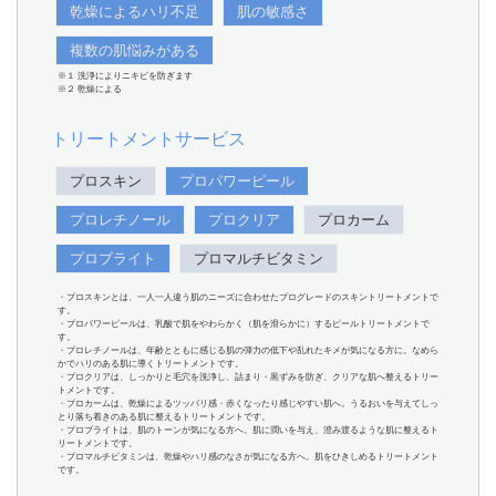
乾燥によるハリ不足
肌の敏感さ
複数の肌悩みがある
※１ 洗浄によりニキビを防ぎます
※２ 乾燥による
トリートメントサービス
プロスキン
プロパワーピール
プロレチノール
プロクリア
プロカーム
プロブライト
プロマルチビタミン
・プロスキンとは、一人一人違う肌のニーズに合わせたプログレードのスキントリートメントで
す。
・プロパワーピールは、乳酸で肌をやわらかく（肌を滑らかに）するピールトリートメントで
す。
・プロレチノールは、年齢とともに感じる肌の弾力の低下や乱れたキメが気になる方に。なめら
かでハリのある肌に導くトリートメントです。
・プロクリアは、しっかりと毛穴を洗浄し、詰まり・黒ずみを防ぎ、クリアな肌へ整えるトリー
トメントです。
・プロカームは、乾燥によるツッパリ感・赤くなったり感じやすい肌へ。うるおいを与えてしっ
とり落ち着きのある肌に整えるトリートメントです。
・プロブライトは、肌のトーンが気になる方へ。肌に潤いを与え、澄み渡るような肌に整えるト
リートメントです。
・プロマルチビタミンは、乾燥やハリ感のなさが気になる方へ。肌をひきしめるトリートメント
です。