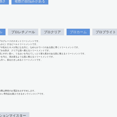
感さ
複数の肌悩みがある
ル
プロレチノール
プロクリア
プロカーム
プロブライト
プログレードのスキントリートメントです。
らかに）するピールトリートメントです。
下や乱れたキメが気になる方に。なめらかでハリのある肌に導くトリートメントです。
ずみを防ぎ、クリアな肌へ整えるトリートメントです。
感じやすい肌へ。うるおいを与えてしっとり落ち着きのある肌に整えるトリートメントです。
いを与え、澄み渡るような肌に整えるトリートメントです。
る方へ。肌をひきしめるトリートメントです。
の際は事前のお電話をおすすめします。
、サロン専売品を購入できるオンラインストアです。
ションマイスター