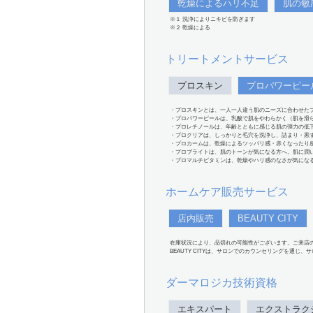
乾燥によるハリ不足
肌の敏
※１ 洗浄によりニキビを防ぎます
※２ 乾燥による
トリートメントサービス
プロスキン
プロパワーピー
・プロスキンとは、一人一人違う肌のニーズに合わせた
・プロパワーピールは、乳酸で肌をやわらかく（肌を滑
・プロレチノールは、年齢とともに感じる肌の弾力の低
・プロクリアは、しっかりと毛穴を洗浄し、詰まり・黒
・プロカームは、乾燥によるツッパリ感・赤くなったり
・プロブライトは、肌のトーンが気になる方へ。肌に潤
・プロマルチビタミンは、乾燥やハリ感のなさが気にな
ホームケア販売サービス
店内販売
BEAUTY CITY
在庫状況により、品切れの可能性がございます。ご来店
BEAUTY CITYは、サロンでのカウンセリングを通じ
ダーマロジカ技術資格
エキスパート
エクストラク