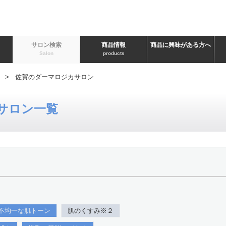
ト
サロン検索
商品情報
商品に興味がある方へ
Salon
products
> 佐賀のダーマロジカサロン
サロン一覧
不均一な肌トーン
肌のくすみ※２