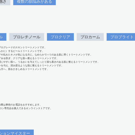
感さ
複数の肌悩みがある
ル
プロレチノール
プロクリア
プロカーム
プロブライト
プログレードのスキントリートメントです。
らかに）するピールトリートメントです。
下や乱れたキメが気になる方に。なめらかでハリのある肌に導くトリートメントです。
ずみを防ぎ、クリアな肌へ整えるトリートメントです。
感じやすい肌へ。うるおいを与えてしっとり落ち着きのある肌に整えるトリートメントです。
いを与え、澄み渡るような肌に整えるトリートメントです。
る方へ。肌をひきしめるトリートメントです。
の際は事前のお電話をおすすめします。
、サロン専売品を購入できるオンラインストアです。
ションマイスター