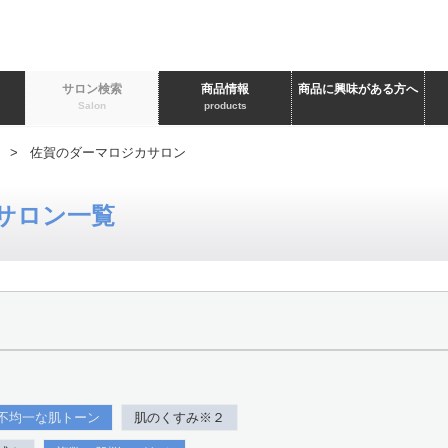
ト
サロン検索
商品情報
商品に興味がある方へ
Salon
products
> 佐賀のダーマロジカサロン
サロン一覧
不均一な肌トーン
肌のくすみ※２