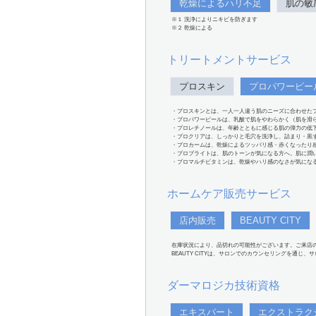
乾燥によるハリ不足
肌の敏
※１ 洗浄によりニキビを防ぎます
※２ 乾燥による
トリートメントサービス
プロスキン
プロパワーピー
・プロスキンとは、一人一人違う肌のニーズに合わせた
・プロパワーピールは、乳酸で肌をやわらかく（肌を滑
・プロレチノールは、年齢とともに感じる肌の弾力の低
・プロクリアは、しっかりと毛穴を洗浄し、詰まり・黒
・プロカームは、乾燥によるツッパリ感・赤くなったり
・プロブライトは、肌のトーンが気になる方へ。肌に潤
・プロマルチビタミンは、乾燥やハリ感のなさが気にな
ホームケア販売サービス
店内販売
BEAUTY CITY
在庫状況により、品切れの可能性がございます。ご来店
BEAUTY CITYは、サロンでのカウンセリングを通じ
ダーマロジカ技術資格
エキスパート
エクストラク