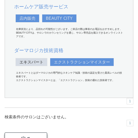
ホームケア販売サービス
店内販売
BEAUTY CITY
在庫状況により、品切れの可能性がございます。ご来店の際は事前のお電話をおすすめします。
BEAUTY CITYは、サロンでのカウンセリングを通じ、サロン専売品を購入できるオンラインスト
アです。
ダーマロジカ技術資格
エキスパート
エクストラクションマイスター
エキスパートとはダーマロジカの専門的なスキンケア知識・技術の認定を受けた最高レベルの技
術者です。
エクストラクションマイスターとは、「エクストラクション」技術の優れた技術者です。
1
検索条件のサロンはございません。
1