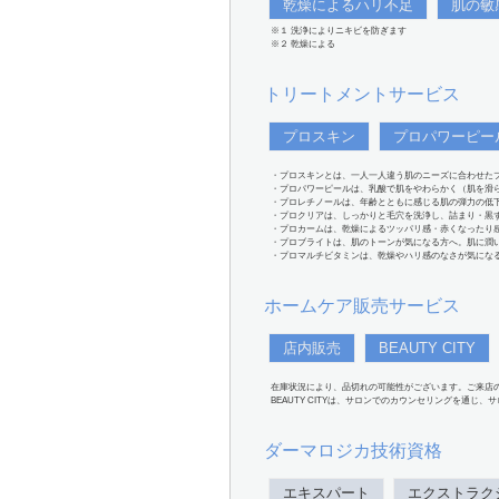
乾燥によるハリ不足
肌の敏
※１ 洗浄によりニキビを防ぎます
※２ 乾燥による
トリートメントサービス
プロスキン
プロパワーピー
・プロスキンとは、一人一人違う肌のニーズに合わせた
・プロパワーピールは、乳酸で肌をやわらかく（肌を滑
・プロレチノールは、年齢とともに感じる肌の弾力の低
・プロクリアは、しっかりと毛穴を洗浄し、詰まり・黒
・プロカームは、乾燥によるツッパリ感・赤くなったり
・プロブライトは、肌のトーンが気になる方へ。肌に潤
・プロマルチビタミンは、乾燥やハリ感のなさが気にな
ホームケア販売サービス
店内販売
BEAUTY CITY
在庫状況により、品切れの可能性がございます。ご来店
BEAUTY CITYは、サロンでのカウンセリングを通じ
ダーマロジカ技術資格
エキスパート
エクストラク