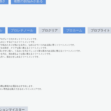
感さ
複数の肌悩みがある
ル
プロレチノール
プロクリア
プロカーム
プロブライト
プログレードのスキントリートメントです。
らかに）するピールトリートメントです。
下や乱れたキメが気になる方に。なめらかでハリのある肌に導くトリートメントです。
ずみを防ぎ、クリアな肌へ整えるトリートメントです。
感じやすい肌へ。うるおいを与えてしっとり落ち着きのある肌に整えるトリートメントです。
いを与え、澄み渡るような肌に整えるトリートメントです。
る方へ。肌をひきしめるトリートメントです。
の際は事前のお電話をおすすめします。
、サロン専売品を購入できるオンラインストアです。
ションマイスター