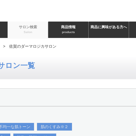
ト
サロン検索
商品情報
商品に興味がある方へ
Salon
products
> 佐賀のダーマロジカサロン
サロン一覧
不均一な肌トーン
肌のくすみ※２